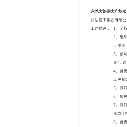
东莞大朗远大广场项目经理
裕达建工集团有限公司 |
工作描述：
1、全
2、组
证质量
3、参
则”，
4、督
工序都
5、做
6、预
7、做
实或上
8、督