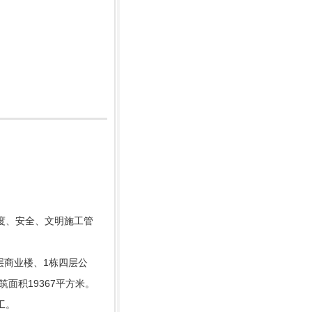
度、安全、文明施工管
层商业楼、1栋四层公
筑面积19367平方米。
工。