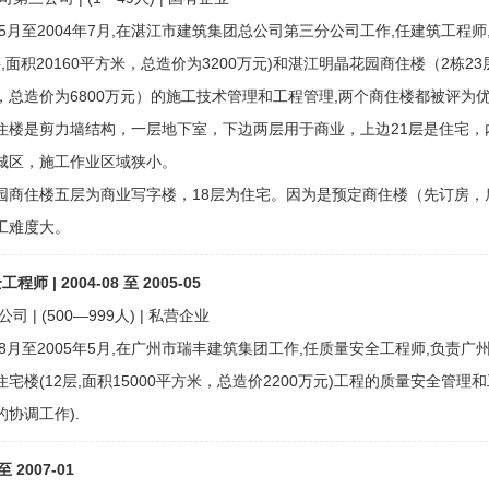
3年5月至2004年7月,在湛江市建筑集团总公司第三分公司工作,任建筑工程
层,面积20160平方米，总造价为3200万元)和湛江明晶花园商住楼（2栋23
，总造价为6800万元）的施工技术管理和工程管理,两个商住楼都被评为优
住楼是剪力墙结构，一层地下室，下边两层用于商业，上边21层是住宅，
城区，施工作业区域狭小。
园商住楼五层为商业写字楼，18层为住宅。因为是预定商住楼（先订房，
工难度大。
 | 2004-08 至 2005-05
| (500—999人) | 私营企业
4年8月至2005年5月,在广州市瑞丰建筑集团工作,任质量安全工程师,负责
宅楼(12层,面积15000平方米，总造价2200万元)工程的质量安全管理
协调工作).
 至 2007-01