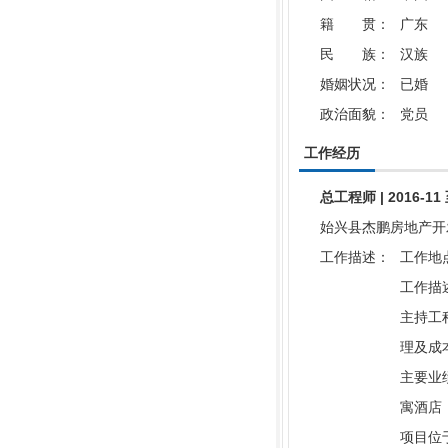
籍 贯：
广东
民 族：
汉族
婚姻状况：
已婚
政治面貌：
党员
工作经历
总工程师 | 2016-1
始兴县杰鹏房地产开发有
工作描述：
工作地
工作描
主持工
理及成
主要业
寓酒店
项目位