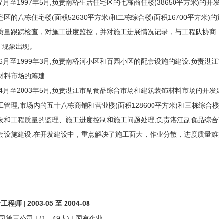
年7月至1997年5月,负责南桥生活住宅区的七栋商住楼(38650平方米)的
区的八栋住宅楼(面积52630平方米)和二栋综合楼(面积16700平方米)
质量跟踪检查，对施工进度监控，并对施工进展情况记录，与工程队协商
工”现象出现。
7年6月至1999年3月,负责南桥河小区和百园小区的配套设施的建设.负责
材料市场的筹建.
9年4月至2003年5月,负责湛江市副食品综合市场和建筑装饰材料市场的开
管理,市场内的五十八栋商铺和营业楼(面积128600平方米)和三栋综合楼(
设和工程质量的监理、施工进度控制和施工问题处理,负责湛江副食品综合
套设施建设.在开发建设中，重点解决了施工面大，作业分散，进度质量难
 | 2003-05 至 2004-08
三公司 | (1—49人) | 国有企业