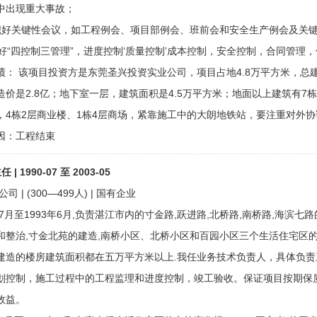
中出现重大事故；
织好关键性会议，如工程例会、项目部例会、班前会和安全生产例会及关
做好“四控制三管理”，进度控制‘质量控制’成本控制，安全控制，合同管理
绩： 该项目投资方是东莞圣兴投资实业公司，项目占地4.8万平方米，总建
造价是2.8亿；地下室一层，建筑面积是4.5万平方米；地面以上建筑有7栋
，4栋2层商业楼、1栋4层商场，紧靠施工中的大朗地铁站，要注重对外协
因：工程结束
 1990-07 至 2003-05
| (300—499人) | 国有企业
年7月至1993年6月,负责湛江市内的寸金路,跃进路,北桥路,南桥路,海滨七
和整治,寸金北苑的建造,南桥小区、北桥小区和百园小区三个生活住宅区
建造的楼房建筑面积都在五万平方米以上.我任业务技术负责人，具体负责
划控制，施工过程中的工程监理和进度控制，竣工验收。保证项目按期保
效益。