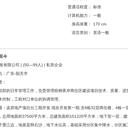
普通话程度：
标准
计算机能力：
一般
身高体重：
170 cm
语言类别：
英语一般
1 至今
限公司 | (50—99人) | 私营企业
点：广东-韶关市
述：
程部的日常管理工作，负责管理梧桐香岸商住区建设项目技术、质量、进
本控制，工程对口单位的协调管理。
绩：该房地产项目分三期开发.现在开发第一期,含8栋32层商住楼、4栋一
，总用地面积37500平方米，总建筑面积151220平方米；地下室一层，建
于墨江边，地基是卵石沙，地下水位高，基础采用分区集中降水，分区施