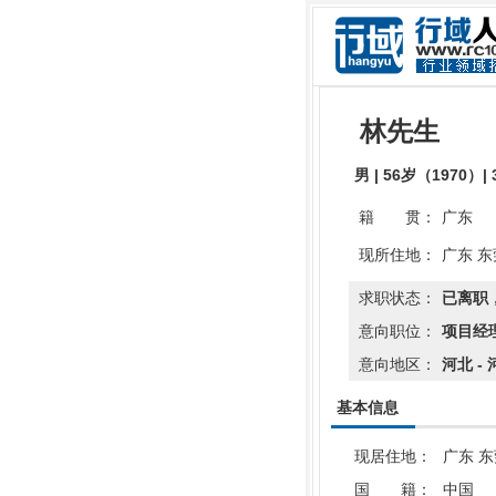
林先生
男 | 56岁（1970
籍 贯：
广东
现所住地：
广东 东
求职状态：
已离职
意向职位：
项目经理
意向地区：
河北 - 
基本信息
现居住地：
广东 
国 籍：
中国