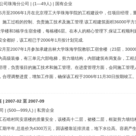
珠海分公司 | (1—49人) | 国有企业
5年5月至2006年1月在北京理工大学珠海学院的工程建设中，任项目经理
、施工过程的控制、负责施工技术及施工管理.该工程建筑面积36000平方米
教学楼和3栋学生宿舍楼，每栋楼6层。在本人的精心管理下,保证工程顺利
安全都好，该工程已于2006年1月按计划完成.
年2月至2007年1月参加承建吉林大学珠海学院教职工宿舍楼（23层，300
为高级装修，有三单元六部电梯，剪力墙结构，内部建筑布局复杂，工程总
经理，负责项目的施工技术和施工管理。在进度管理方面，会同施工管理
，合理调整进度，增加工作面，确保该工程于2006年11月30日按期竣工
 2007-02 至 2007-09
 (500—999人) | 私营企业
工石啃村民安居楼的质量安全，该楼高十二层，裙楼二层，框架剪力墙结
工期半年,总造价为4300万元，因该楼靠近排洪道，地下水位高。容易产