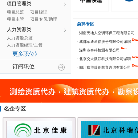
市场策划/企划
项目管理类
项目总监
项目经理
中交铁道
北京首
项目主管
项目专员/助理
急聘专区
人力资源类
依靠科技、质量第
选择了首钢建设
·
湖南天地人空调环保工程有限公司..
一、优质服务、信
就是选择了放
人力资源总监
誉至上
·
成都军通通信股份有限公司诚聘
人力资源经理/主管
·
深圳市泰科检测有限公司
人力资源专员/助理
更多职位》
·
北京交大微联科技有限公司诚聘
人事经理/专员
订阅职位
·
四川鑫华瑞创教育咨询有限公司
名企专区