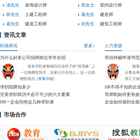
汤先生
装饰设计师
郑女士
室内设计师
薛先生
土建工程师
葛先生
建造师
崔先生
隧道工程师
刘先生
建筑工程师
陶女士
房地产开发/策划
张女士
建筑师/建筑设计师
资讯文章
职场资讯
更多》
人力资源
为什么好多公司招聘岗位常年在招
劳动仲裁申请书范
很多求职者都碰到过这样子的“怪现象”,上
随着
一次跳槽投简历，这家公司在招人；这一次跳
企事业单
槽投简历..[
查看详细
]
用工方难
求职陷阱知多少
HR不得不知的企
完美求职简历中必不可少的六大要素
导师制如何更有效
HR一定会拒绝这几种求职者
企业如何做到全面
市场合作